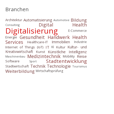
Branchen
Bildung
Automatisierung
Architektur
Automotive
Digital Health
Consulting
Digitalisierung
E-Commerce
Gesundheit
Handwerk
Health
Energie
Services
Immobilien
Healthcare-IT
Industrie
IT
Kultur- und
Internet of Things (IoT)
Kultur
KI
Künstliche Intelligenz
Kreativwirtschaft
Kunst
Medizintechnik
Reise
Mobility
Maschinenbau
Stadtentwicklung
Software
Sport
Technik
Technologie
Stadtwirtschaft
Tourismus
Weiterbildung
Wirtschaftsprüfung