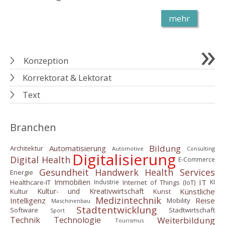
mehr
Konzeption
Korrektorat & Lektorat
Text
Branchen
Bildung
Automatisierung
Architektur
Automotive
Consulting
Digitalisierung
Digital Health
E-Commerce
Gesundheit
Handwerk
Health Services
Energie
IT
Immobilien
Healthcare-IT
Internet of Things (IoT)
Industrie
KI
Künstliche
Kultur- und Kreativwirtschaft
Kultur
Kunst
Medizintechnik
Intelligenz
Reise
Mobility
Maschinenbau
Stadtentwicklung
Software
Stadtwirtschaft
Sport
Weiterbildung
Technik
Technologie
Tourismus