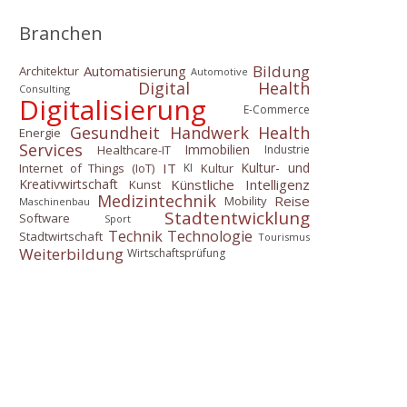
Branchen
Bildung
Automatisierung
Architektur
Automotive
Digital Health
Consulting
Digitalisierung
E-Commerce
Gesundheit
Handwerk
Health
Energie
Services
Immobilien
Healthcare-IT
Industrie
IT
Kultur- und
Internet of Things (IoT)
Kultur
KI
Künstliche Intelligenz
Kreativwirtschaft
Kunst
Medizintechnik
Reise
Mobility
Maschinenbau
Stadtentwicklung
Software
Sport
Technik
Technologie
Stadtwirtschaft
Tourismus
Weiterbildung
Wirtschaftsprüfung