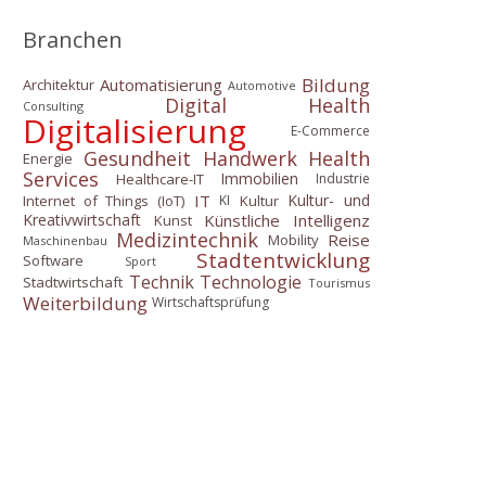
Branchen
Bildung
Automatisierung
Architektur
Automotive
Digital Health
Consulting
Digitalisierung
E-Commerce
Gesundheit
Handwerk
Health
Energie
Services
Immobilien
Healthcare-IT
Industrie
IT
Kultur- und
Internet of Things (IoT)
Kultur
KI
Künstliche Intelligenz
Kreativwirtschaft
Kunst
Medizintechnik
Reise
Mobility
Maschinenbau
Stadtentwicklung
Software
Sport
Technik
Technologie
Stadtwirtschaft
Tourismus
Weiterbildung
Wirtschaftsprüfung