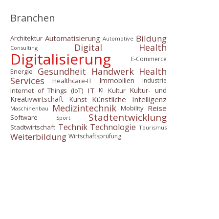
Branchen
Bildung
Automatisierung
Architektur
Automotive
Digital Health
Consulting
Digitalisierung
E-Commerce
Gesundheit
Handwerk
Health
Energie
Services
Immobilien
Healthcare-IT
Industrie
IT
Kultur- und
Internet of Things (IoT)
Kultur
KI
Künstliche Intelligenz
Kreativwirtschaft
Kunst
Medizintechnik
Reise
Mobility
Maschinenbau
Stadtentwicklung
Software
Sport
Technik
Technologie
Stadtwirtschaft
Tourismus
Weiterbildung
Wirtschaftsprüfung