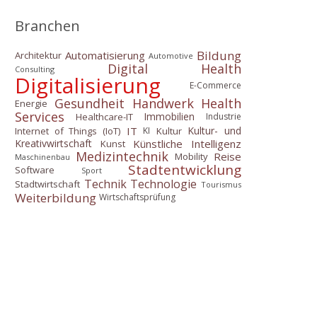
Branchen
Bildung
Automatisierung
Architektur
Automotive
Digital Health
Consulting
Digitalisierung
E-Commerce
Gesundheit
Handwerk
Health
Energie
Services
Immobilien
Healthcare-IT
Industrie
IT
Kultur- und
Internet of Things (IoT)
Kultur
KI
Künstliche Intelligenz
Kreativwirtschaft
Kunst
Medizintechnik
Reise
Mobility
Maschinenbau
Stadtentwicklung
Software
Sport
Technik
Technologie
Stadtwirtschaft
Tourismus
Weiterbildung
Wirtschaftsprüfung