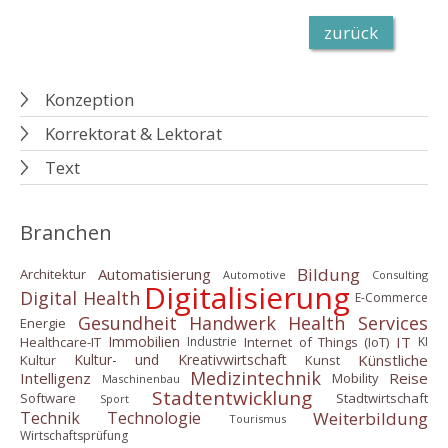
zurück
Konzeption
Korrektorat & Lektorat
Text
Branchen
Bildung
Automatisierung
Architektur
Automotive
Consulting
Digitalisierung
Digital Health
E-Commerce
Gesundheit
Handwerk
Health Services
Energie
IT
Immobilien
Healthcare-IT
Internet of Things (IoT)
Industrie
KI
Künstliche
Kultur- und Kreativwirtschaft
Kultur
Kunst
Medizintechnik
Intelligenz
Reise
Mobility
Maschinenbau
Stadtentwicklung
Software
Stadtwirtschaft
Sport
Weiterbildung
Technik
Technologie
Tourismus
Wirtschaftsprüfung