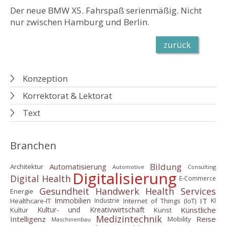
Der neue BMW X5. Fahrspaß serienmäßig. Nicht
nur zwischen Hamburg und Berlin.
zurück
Konzeption
Korrektorat & Lektorat
Text
Branchen
Bildung
Automatisierung
Architektur
Automotive
Consulting
Digitalisierung
Digital Health
E-Commerce
Gesundheit
Handwerk
Health Services
Energie
IT
Immobilien
Healthcare-IT
Internet of Things (IoT)
Industrie
KI
Künstliche
Kultur- und Kreativwirtschaft
Kultur
Kunst
Medizintechnik
Intelligenz
Reise
Mobility
Maschinenbau